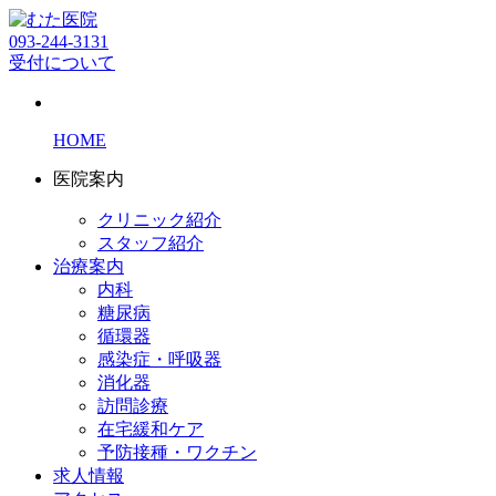
093-244-3131
受付について
HOME
医院案内
クリニック紹介
スタッフ紹介
治療案内
内科
糖尿病
循環器
感染症・呼吸器
消化器
訪問診療
在宅緩和ケア
予防接種・ワクチン
求人情報